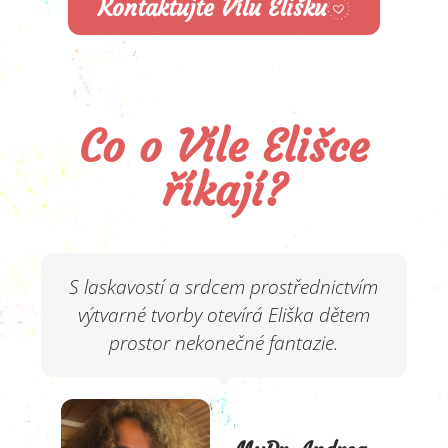
Kontaktujte Vílu Elišku
Co o Víle Elišce
říkají?
S laskavostí a srdcem prostřednictvím
výtvarné tvorby otevírá Eliška dětem
prostor nekonečné fantazie.