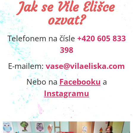
Jak se Víle Elišce
ozvat?
Telefonem na čísle
+420
605 833
398
E-mailem:
vase@vilaeliska.com
Nebo na
Facebooku
a
Instagramu