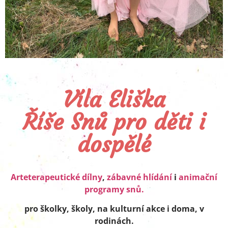
Víla Eliška
Říše Snů pro děti i
dospělé
Arteterapeutické dílny
,
zábavné hlídání
i
animační
programy snů.
pro školky, školy, na kulturní akce i doma, v
rodinách.